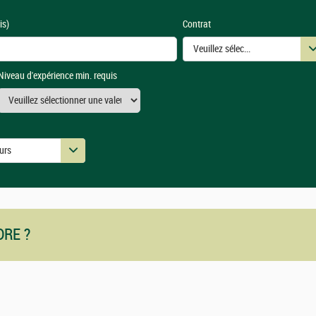
is)
Contrat
Veuillez sélectionner une ou des
Niveau d'expérience min. requis
urs
urs
DRE ?