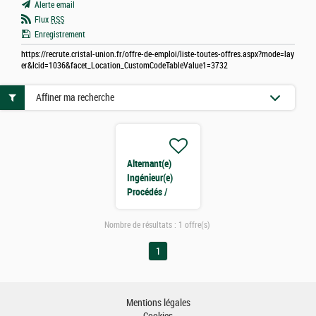
Alerte email
Flux
RSS
Enregistrement
https://recrute.cristal-union.fr/offre-de-emploi/liste-toutes-offres.aspx?mode=lay
er&lcid=1036&facet_Location_CustomCodeTableValue1=3732
Affiner ma recherche
Alternant(e)
Ingénieur(e)
Procédés /
Génie Chimique
(H/F)
Nombre de résultats :
1 offre(s)
1
Mentions légales