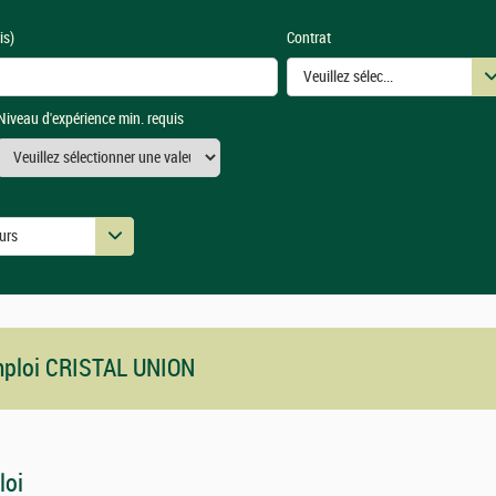
is)
Contrat
Veuillez sélectionner une ou des
Niveau d'expérience min. requis
urs
urs
emploi CRISTAL UNION
loi