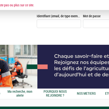
ESPACE CANDIDAT
ste pas ou plus sur ce site.
Je me crée un espace can
Identifiant (email, de type exemple@exemple.fr)
Mot de passe
Ma recherche, mon
POURQUOI NOUS
e
NOS METIERS
ET
alerte
REJOINDRE ?