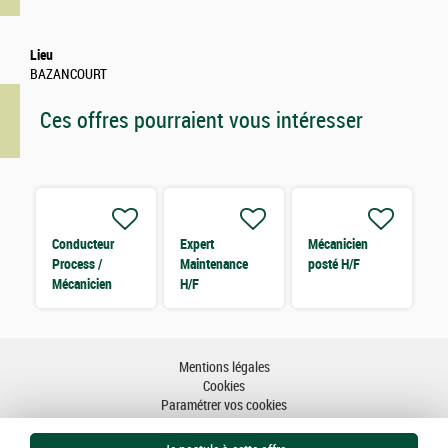
Lieu
BAZANCOURT
Ces offres pourraient vous intéresser
Conducteur
Expert
Mécanicien
Process /
Maintenance
posté H/F
Mécanicien
H/F
Spécialisé H/F
Mentions légales
Cookies
Paramétrer vos cookies
Accessibilité : partiellement conforme
Plan du site