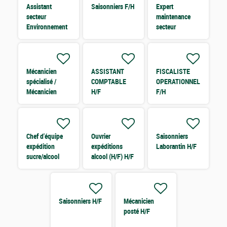
Assistant
Saisonniers F/H
Expert
secteur
maintenance
Environnement
secteur
H/F
logistique
Industriel H/F
Mécanicien
ASSISTANT
FISCALISTE
spécialisé /
COMPTABLE
OPERATIONNEL
Mécanicien
H/F
F/H
Posté H/F
Chef d'équipe
Ouvrier
Saisonniers
expédition
expéditions
Laborantin H/F
sucre/alcool
alcool (H/F) H/F
(H/F)
Saisonniers H/F
Mécanicien
posté H/F