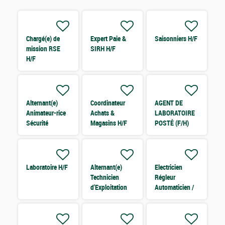
Chargé(e) de
Expert Paie &
Saisonniers H/F
mission RSE
SIRH H/F
H/F
Alternant(e)
Coordinateur
AGENT DE
Animateur-rice
Achats &
LABORATOIRE
Sécurité
Magasins H/F
POSTÉ (F/H)
Environnement
F/H H/F
Laboratoire H/F
Alternant(e)
Electricien
Technicien
Régleur
d'Exploitation
Automaticien /
Informatique
Conducteur
F/H
Process H/F